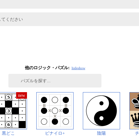
してください
他のロジック・パズル:
hide
show
黒どこ
ビナイロ+
陰陽