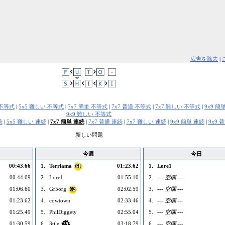
広告を除去
|
 不等式
|
5x5 難しい 不等式
|
7x7 簡単 不等式
|
7x7 普通 不等式
|
7x7 難しい 不等式
|
9x9 簡
9x9 難しい 不等式
続
|
5x5 難しい 連続
|
7x7 簡単 連続
|
7x7 普通 連続
|
7x7 難しい 連続
|
9x9 簡単 連続
|
9x9 
新しい問題
今週
今日
00:43.66
1.
Terriama
01:23.62
1.
Lore1
61
00:44.09
2.
Lore1
01:55.10
2.
--- 空欄 ---
01:06.60
3.
Gr5org
02:02.59
3.
--- 空欄 ---
62
01:23.62
4.
cowtown
02:33.46
4.
--- 空欄 ---
01:25.49
5.
PhilDiggety
02:55.04
5.
--- 空欄 ---
01:30.59
6.
3tile
03:18.79
6.
--- 空欄 ---
39