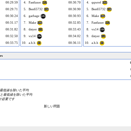
00:29.59
4.
Fastfaxer
00:30.70
4.
qqwref
132
266
00:29.71
5.
Ben65732
00:30.90
5.
Ben65732
130
130
00:30.24
6.
garbage
00:30.93
6.
Make
245
286
00:31.17
7.
Make
00:32.85
7.
Fastfaxer
286
132
00:31.82
8.
tlstyer
00:33.43
8.
vx14
151
184
00:32.50
9.
vx14
00:34.02
9.
tlstyer
184
151
00:33.75
10.
a.h.h
00:36.11
10.
a.h.h
33
33
rs
値と最低値を除いた平均
高値と最低値を除いた平均
が必要です
新しい問題