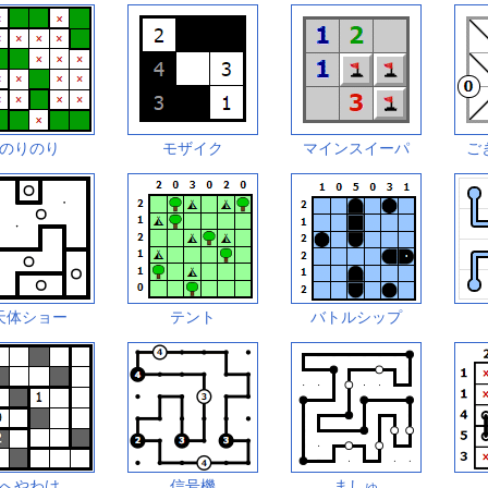
のりのり
モザイク
マインスイーパ
ご
天体ショー
テント
バトルシップ
へやわけ
信号機
ましゅ