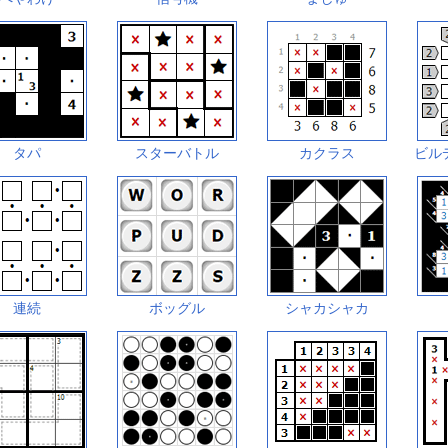
タパ
スターバトル
カクラス
ビル
連続
ボッグル
シャカシャカ