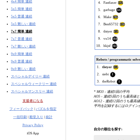
4x4 簡単 連続
4.
Fastfaxer
132
5x5 簡単 連続
5.
garbage
245
5x5 普通 連続
6.
Make
286
5x5 難しい 連続
7.
Ben65732
130
7x7 簡単 連続
8.
tlstyer
151
9.
vx14
7x7 普通 連続
184
10.
hkjsf
7x7 難しい 連続
161
9x9 簡単 連続
Robots / programmatic solve
9x9 普通 連続
1.
tlstyer
151
9x9 難しい 連続
2.
siebi
1
スペシャルデイリー 連続
3.
theRobot
1
スペシャルウィークリー 連続
スペシャルマンスリー 連続
* MO3 - 連続3回の平均
AO5 - 連続5回のうち最高
支援者になる
AO12 - 連続12回のうち最
平均を記録するにはログイン
フィードバック
|
パズルを指定
一括印刷
|
殿堂入り
|
統計
Privacy Policy
自分の順位を探す:
iOS App