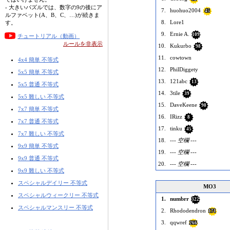
- 大きいパズルでは、数字の9の後にア
7.
huohuo2004
45
ルファベット(A、B、C、…)が続きま
8.
Lore1
す。
9.
Ernie A.
109
チュートリアル（動画）
ルールを非表示
10.
Kukurbo
98
11.
cowtown
4x4 簡単 不等式
12.
PhilDiggety
5x5 簡単 不等式
13.
121abc
13
5x5 普通 不等式
14.
3tile
39
5x5 難しい 不等式
15.
DaveKeene
90
7x7 簡単 不等式
16.
IRizz
8
7x7 普通 不等式
17.
tinku
45
7x7 難しい 不等式
18.
--- 空欄 ---
9x9 簡単 不等式
19.
--- 空欄 ---
9x9 普通 不等式
20.
--- 空欄 ---
9x9 難しい 不等式
スペシャルデイリー 不等式
MO3
スペシャルウィークリー 不等式
1.
numbrr
322
スペシャルマンスリー 不等式
2.
Rhododendron
171
3.
qqwref
266