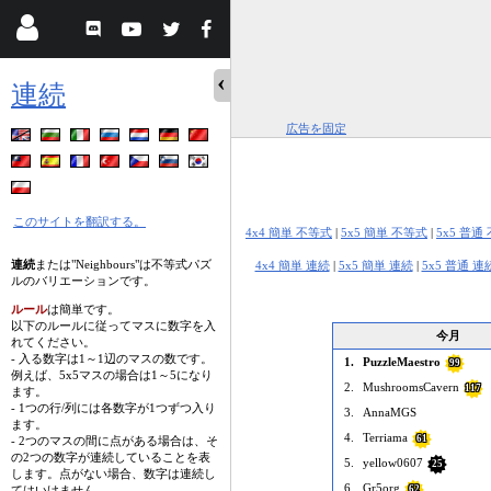
連続
広告を固定
このサイトを翻訳する。
4x4 簡単 不等式
|
5x5 簡単 不等式
|
5x5 普通
連続
または"Neighbours"は不等式パズ
4x4 簡単 連続
|
5x5 簡単 連続
|
5x5 普通 連
ルのバリエーションです。
ルール
は簡単です。
以下のルールに従ってマスに数字を入
今月
れてください。
- 入る数字は1～1辺のマスの数です。
1.
PuzzleMaestro
99
例えば、5x5マスの場合は1～5になり
2.
MushroomsCavern
117
ます。
- 1つの行/列には各数字が1つずつ入り
3.
AnnaMGS
ます。
4.
Terriama
61
- 2つのマスの間に点がある場合は、そ
の2つの数字が連続していることを表
5.
yellow0607
25
します。点がない場合、数字は連続し
6.
Gr5org
てはいけません。
62