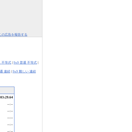
この広告を報告する
単 不等式
|
9x9 普通 不等式
|
普通 連続
|
9x9 難しい 連続
03:29.64
--:--
--:--
--:--
--:--
--:--