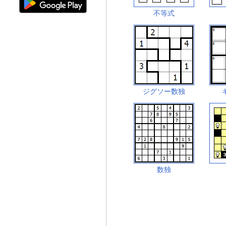
不等式
ジグソー数独
数独