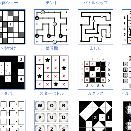
天体ショー
テント
バトルシップ
へやわけ
信号機
ましゅ
タパ
スターバトル
カクラス
ビル