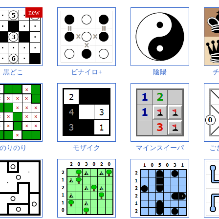
黒どこ
ビナイロ+
陰陽
のりのり
モザイク
マインスイーパ
ご