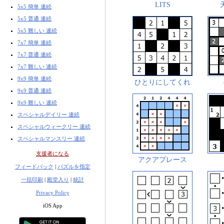
LITS
5x5 簡単 連続
5x5 普通 連続
5x5 難しい 連続
7x7 簡単 連続
7x7 普通 連続
7x7 難しい 連続
9x9 簡単 連続
ひとりにしてくれ
9x9 普通 連続
9x9 難しい 連続
スペシャルデイリー 連続
スペシャルウィークリー 連続
スペシャルマンスリー 連続
支援者になる
アクアプレース
フィードバック
|
パズルを指定
一括印刷
|
殿堂入り
|
統計
Privacy Policy
iOS App