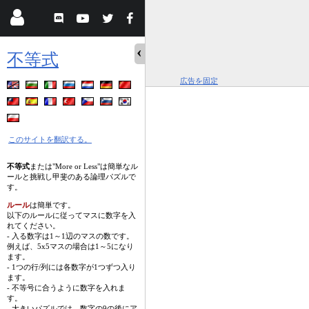
不等式
広告を固定
このサイトを翻訳する。
不等式
または"More or Less"は簡単なル
ールと挑戦し甲斐のある論理パズルで
す。
ルール
は簡単です。
以下のルールに従ってマスに数字を入
れてください。
- 入る数字は1～1辺のマスの数です。
例えば、5x5マスの場合は1～5になり
ます。
- 1つの行/列には各数字が1つずつ入り
ます。
- 不等号に合うように数字を入れま
す。
- 大きいパズルでは、数字の9の後にア