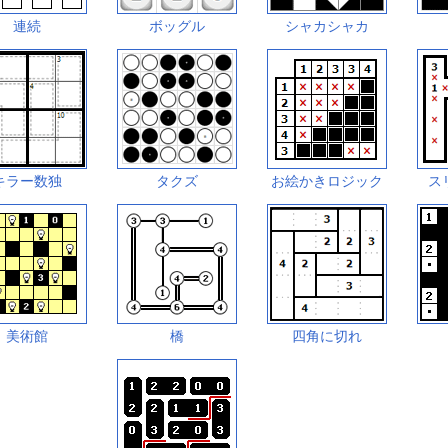
連続
ボッグル
シャカシャカ
キラー数独
タクズ
お絵かきロジック
ス
美術館
橋
四角に切れ